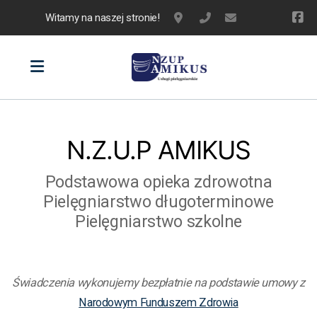
Witamy na naszej stronie!
Sikorskiego 41B, Miechów
+48 41 383 18 53
amikus@nzupami
N.Z.U.P AMIKUS
Podstawowa opieka zdrowotna
Pielęgniarstwo długoterminowe
Pielęgniarstwo szkolne
Świadczenia wykonujemy bezpłatnie na podstawie umowy z
Narodowym Funduszem Zdrowia